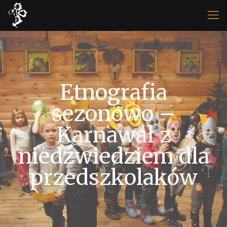
Etnografia
sezonowo –
Karnawał z
niedźwiedziem dla
przedszkolaków