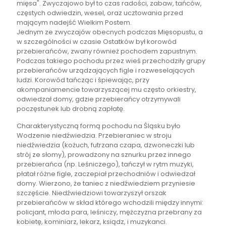
mięsa". Zwyczajowo był to czas radości, zabaw, tańców,
częstych odwiedzin, wesel, oraz ucztowania przed
mającym nadejść Wielkim Postem.
Jednym ze zwyczajów obecnych podczas Mięsopustu, a
w szczególności w czasie Ostatków był korowód
przebierańców, zwany również pochodem zapustnym.
Podczas takiego pochodu przez wieś przechodziły grupy
przebierańców urządzających figle i rozweselających
ludzi. Korowód tańcząc i śpiewając, przy
akompaniamencie towarzyszącej mu często orkiestry,
odwiedzał domy, gdzie przebierańcy otrzymywali
poczęstunek lub drobną zapłatę.
Charakterystyczną formą pochodu na Śląsku było
Wodzenie niedźwiedzia. Przebieraniec w stroju
niedźwiedzia (kożuch, futrzana czapa, dzwoneczki lub
strój ze słomy), prowadzony na sznurku przez innego
przebierańca (np. Leśniczego), tańczył w rytm muzyki,
płatał różne figle, zaczepiał przechodniów i odwiedzał
domy. Wierzono, że taniec z niedźwiedziem przyniesie
szczęście. Niedźwiedziowi towarzyszył orszak
przebierańców w skład którego wchodzili między innymi:
policjant, młoda para, leśniczy, mężczyzna przebrany za
kobietę, kominiarz, lekarz, ksiądz, i muzykanci.