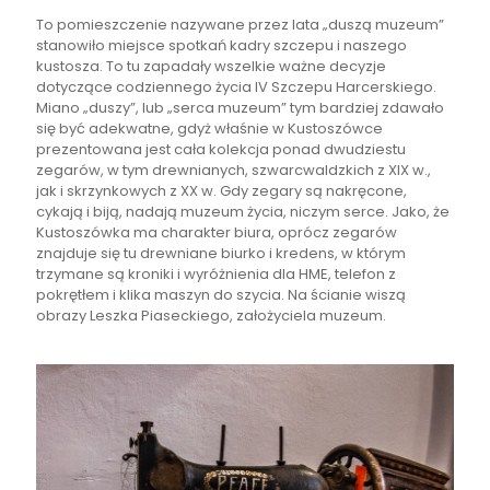
To pomieszczenie nazywane przez lata „duszą muzeum”
stanowiło miejsce spotkań kadry szczepu i naszego
kustosza. To tu zapadały wszelkie ważne decyzje
dotyczące codziennego życia IV Szczepu Harcerskiego.
Miano „duszy”, lub „serca muzeum” tym bardziej zdawało
się być adekwatne, gdyż właśnie w Kustoszówce
prezentowana jest cała kolekcja ponad dwudziestu
zegarów, w tym drewnianych, szwarcwaldzkich z XIX w.,
jak i skrzynkowych z XX w. Gdy zegary są nakręcone,
cykają i biją, nadają muzeum życia, niczym serce. Jako, że
Kustoszówka ma charakter biura, oprócz zegarów
znajduje się tu drewniane biurko i kredens, w którym
trzymane są kroniki i wyróżnienia dla HME, telefon z
pokrętłem i klika maszyn do szycia. Na ścianie wiszą
obrazy Leszka Piaseckiego, założyciela muzeum.